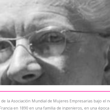
de la Asociación Mundial de Mujeres Empresarias bajo e
Francia en 1890 en una familia de ingenieros, en una época 